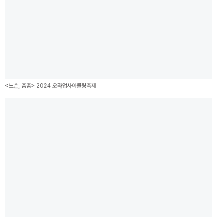
<느슨, 촘촘> 2024 오라업사이클링축제