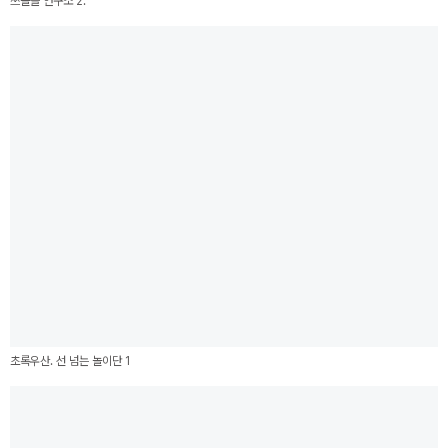
쓰놀쓸 연구소 2.
초록우산. 선 넘는 놀이단 1