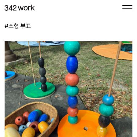
삼사이워크
삶과 일
사이의 균형
#소형 부표