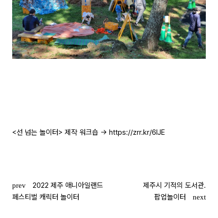
<선 넘는 놀이터> 제작 워크숍 ->
https://zrr.kr/6lJE
글
2022 제주 애니아일랜드
제주시 기적의 도서관.
prev
페스티벌 캐릭터 놀이터
팝업놀이터
next
탐색