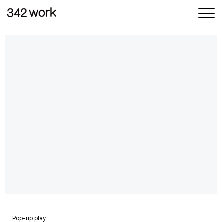
삼사이워크
삶과 일
사이의 균형
Pop-up play