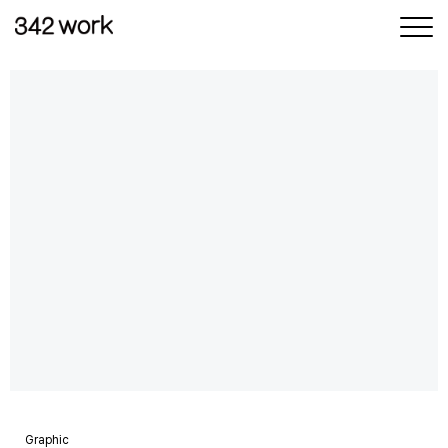
삼사이워크
삶과 일
사이의 균형
Graphic