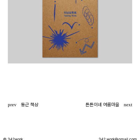
글
둥근 책상
튼튼이네 여름마을
prev
next
탐색
© 342work
342.work@gmail.com