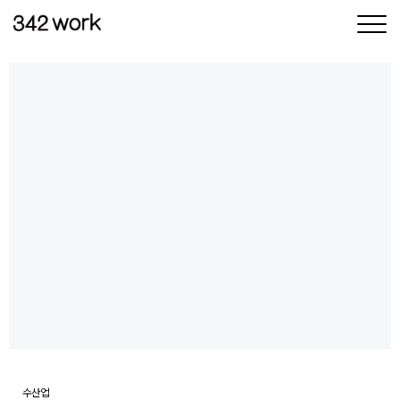
삼사이워크
삶과 일
사이의 균형
수산업