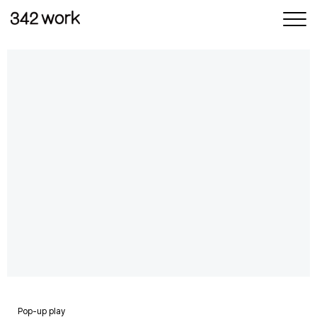
삼사이워크
삶과 일
사이의 균형
Pop-up play