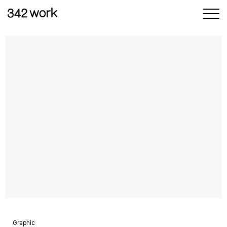
삼사이워크
삶과 일
사이의 균형
Graphic